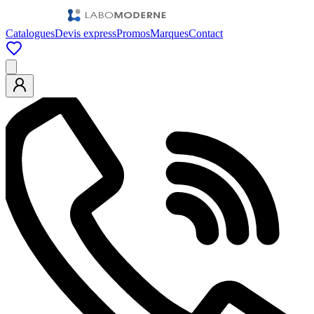
Catalogues
Devis express
Promos
Marques
Contact