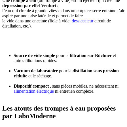
Une
trompe à eau
(ou trompe à vide) est un éjecteur qui crée une
dépression par effet Venturi
:
l’eau qui circule à grande vitesse dans un corps resserré entraîne l’air
aspiré par une prise latérale et permet de faire
le vide dans une enceinte (fiole à vide,
dessiccateur
circuit de
distillation, etc.).
Source de vide simple
pour la
filtration sur Büchner
et
autres filtrations rapides.
Vacuum de laboratoire
pour la
distillation sous pression
réduite
et le séchage.
Dispositif compact
, sans pièces mobiles, ne nécessitant ni
alimentation électrique
ni entretien complexe.
Les atouts des trompes à eau proposées
par LaboModerne