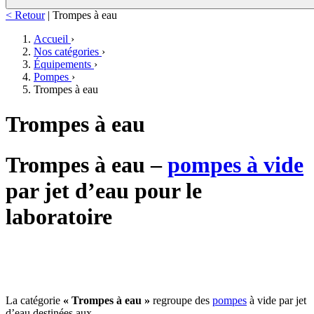
< Retour
|
Trompes à eau
Accueil
›
Nos catégories
›
Équipements
›
Pompes
›
Trompes à eau
Trompes à eau
Trompes à eau –
pompes à vide
par jet d’eau pour le
laboratoire
La catégorie
« Trompes à eau »
regroupe des
pompes
à vide par jet
d’eau destinées aux