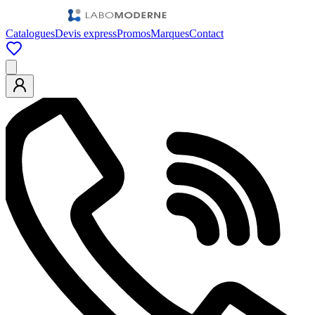
Catalogues
Devis express
Promos
Marques
Contact