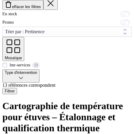
effacer les filtres
En stock
Promo
Mosaïque
lmr-services
13
Type d'intervention
13 références correspondent
Filtrer
Cartographie de température
pour étuves – Étalonnage et
qualification thermique