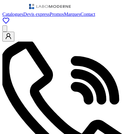
Catalogues
Devis express
Promos
Marques
Contact