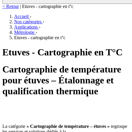
< Retour
|
Etuves - cartographie en t°c
Accueil
›
Nos catégories
›
Applications
›
Métrologie
›
Etuves - cartographie en t°c
Etuves - Cartographie en T°C
Cartographie de température
pour étuves – Étalonnage et
qualification thermique
La catégorie
« Cartographie de température – étuves »
regroupe
les services et solutions dédiés à la