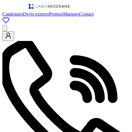
Catalogues
Devis express
Promos
Marques
Contact