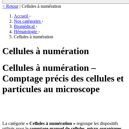
< Retour
|
Cellules à numération
Accueil
›
Nos catégories
›
Biomédical
›
Hématologie
›
Cellules à numération
Cellules à numération
Cellules à numération –
Comptage précis des cellules et
particules au microscope
La catégorie
« Cellules à numération »
regroupe les dispositifs
utilisés pour le
comptage manuel de cellules, micro-organismes