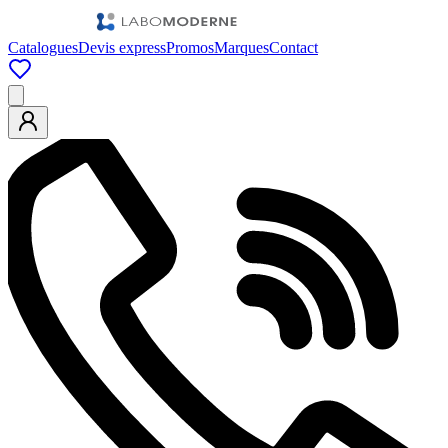
Catalogues
Devis express
Promos
Marques
Contact