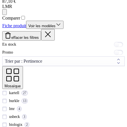
87,10 €
LMR
Comparer
Fiche produit
Voir les modèles
effacer les filtres
En stock
Promo
Mosaïque
kartell
27
burkle
13
lmr
4
usbeck
3
biologix
2