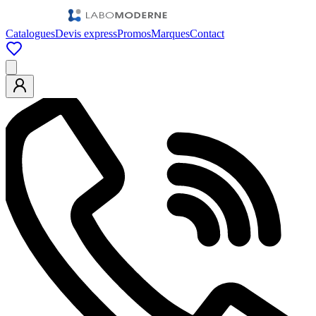
Catalogues
Devis express
Promos
Marques
Contact