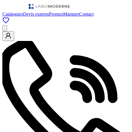
Catalogues
Devis express
Promos
Marques
Contact