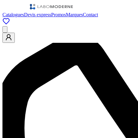
Catalogues
Devis express
Promos
Marques
Contact