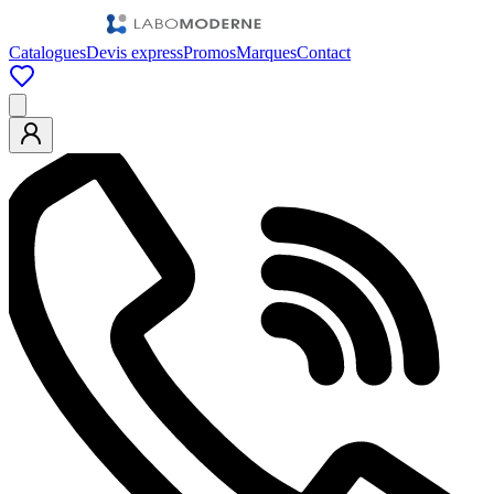
Catalogues
Devis express
Promos
Marques
Contact