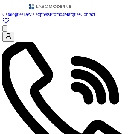
Catalogues
Devis express
Promos
Marques
Contact