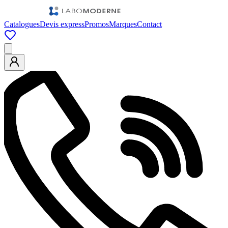
Catalogues
Devis express
Promos
Marques
Contact