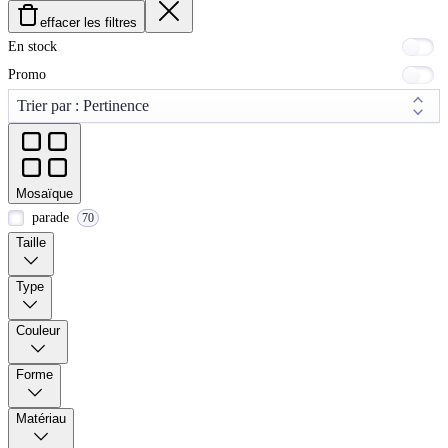
effacer les filtres
En stock
Promo
Mosaïque
parade
70
Taille
Type
Couleur
Forme
Matériau