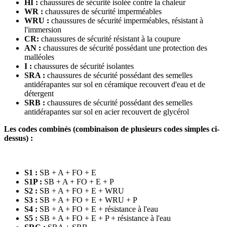
HI :
chaussures de sécurité isolée contre la chaleur
WR :
chaussures de sécurité imperméables
WRU :
chaussures de sécurité imperméables, résistant à
l'immersion
CR:
chaussures de sécurité résistant à la coupure
AN :
chaussures de sécurité possédant une protection des
malléoles
I :
chaussures de sécurité isolantes
SRA :
chaussures de sécurité possédant des semelles
antidérapantes sur sol en céramique recouvert d'eau et de
détergent
SRB :
chaussures de sécurité possédant des semelles
antidérapantes sur sol en acier recouvert de glycérol
Les codes combinés (combinaison de plusieurs codes simples ci-
dessus) :
S1 :
SB + A + FO + E
S1P :
SB + A + FO + E + P
S2 :
SB + A + FO + E + WRU
S3 :
SB + A + FO + E + WRU + P
S4 :
SB + A + FO + E + résistance à l'eau
S5 :
SB + A + FO + E + P + résistance à l'eau