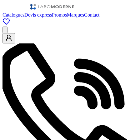
Catalogues
Devis express
Promos
Marques
Contact