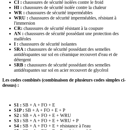
CI :
chaussures de sécurité isolées contre le froid
HI :
chaussures de sécurité isolée contre la chaleur
WR :
chaussures de sécurité imperméables
WRU :
chaussures de sécurité imperméables, résistant à
l'immersion
CR:
chaussures de sécurité résistant à la coupure
AN :
chaussures de sécurité possédant une protection des
malléoles
I :
chaussures de sécurité isolantes
SRA :
chaussures de sécurité possédant des semelles
antidérapantes sur sol en céramique recouvert d'eau et de
détergent
SRB :
chaussures de sécurité possédant des semelles
antidérapantes sur sol en acier recouvert de glycérol
Les codes combinés (combinaison de plusieurs codes simples ci-
dessus) :
S1 :
SB + A + FO + E
S1P :
SB + A + FO + E + P
S2 :
SB + A + FO + E + WRU
S3 :
SB + A + FO + E + WRU + P
S4 :
SB + A + FO + E + résistance à l'eau