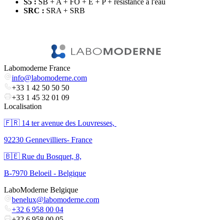
S5 :
SB + A + FO + E + P + résistance à l'eau
SRC :
SRA + SRB
Labomoderne France
info@labomoderne.com
+33 1 42 50 50 50
+33 1 45 32 01 09
Localisation
🇫🇷 ​14 ter avenue des Louvresses,
92230 Gennevilliers- France
🇧🇪 Rue du Bosquet, 8,
B-7970 Beloeil - Belgique
LaboModerne Belgique
benelux@labomoderne.com
+32 6 958 00 04
+32 6 958 00 05