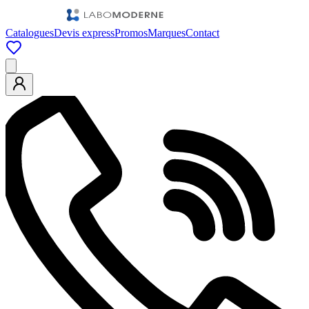
Catalogues
Devis express
Promos
Marques
Contact