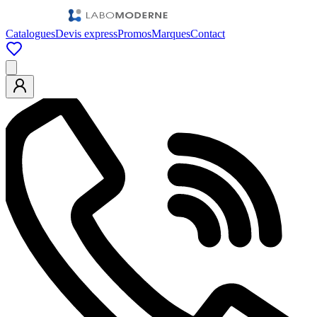
Catalogues
Devis express
Promos
Marques
Contact