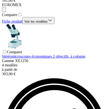
161,00 €
EUROMEX
Comparer
Fiche produit
Voir les modèles
Comparer
Stéréomicroscopes économiques 2 objectifs, à colonne
Gamme
XE1250
4
modèles
à partir de
303,00 €