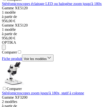
Stéréomicroscopes éclairage LED ou halogène zoom jusqu'à 180x
Gamme
XE5120
1
modèle
à partir de
956,00 €
Gamme
XE5120
1
modèle
à partir de
956,00 €
OPTIKA
Comparer
Fiche produit
Voir les modèles
Comparer
Stéréomicroscopes zoom jusqu'à 180x, statif à colonne
Gamme
XF3200
2
modèles
à partir de