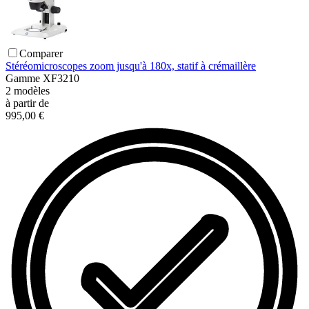
Comparer
Stéréomicroscopes zoom jusqu'à 180x, statif à crémaillère
Gamme
XF3210
2
modèles
à partir de
995,00 €