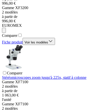
996,00 €
Gamme
XF3200
2
modèles
à partir de
996,00 €
EUROMEX
Comparer
Fiche produit
Voir les modèles
Comparer
Stéréomicroscopes zoom jusqu'à 225x, statif à colonne
Gamme
XF7100
2
modèles
à partir de
1 063,00 €
l'unité
Gamme
XF7100
2
modèles