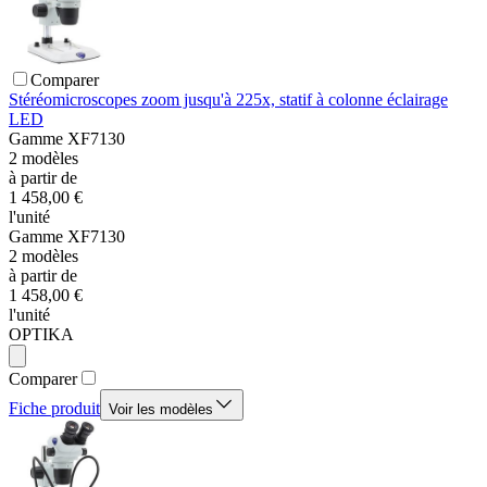
Comparer
Stéréomicroscopes zoom jusqu'à 225x, statif à colonne éclairage
LED
Gamme
XF7130
2
modèles
à partir de
1 458,00 €
l'unité
Gamme
XF7130
2
modèles
à partir de
1 458,00 €
l'unité
OPTIKA
Comparer
Fiche produit
Voir les modèles