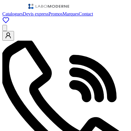
Catalogues
Devis express
Promos
Marques
Contact