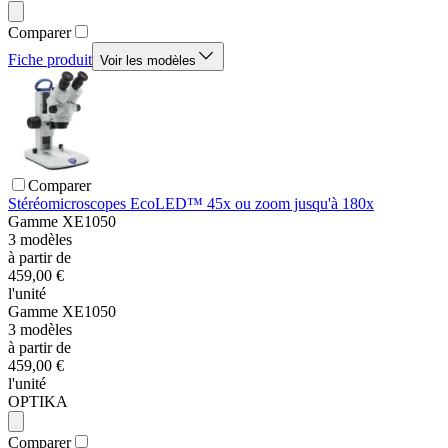
Comparer
Fiche produit
Voir les modèles
Comparer
Stéréomicroscopes EcoLED™ 45x ou zoom jusqu'à 180x
Gamme
XE1050
3
modèles
à partir de
459,00 €
l'unité
Gamme
XE1050
3
modèles
à partir de
459,00 €
l'unité
OPTIKA
Comparer