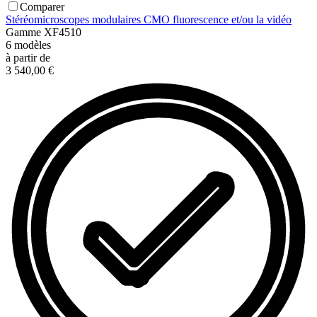
Comparer
Stéréomicroscopes modulaires CMO fluorescence et/ou la vidéo
Gamme
XF4510
6
modèles
à partir de
3 540,00 €