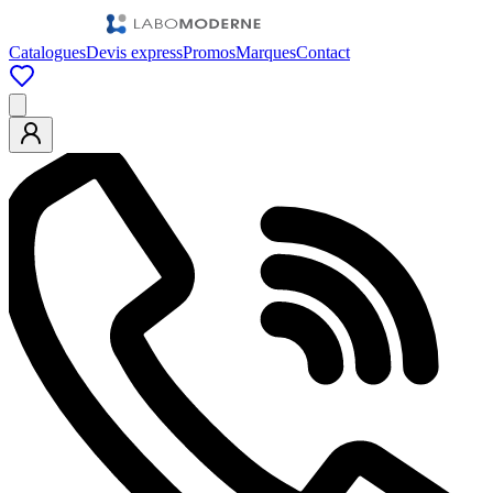
Catalogues
Devis express
Promos
Marques
Contact