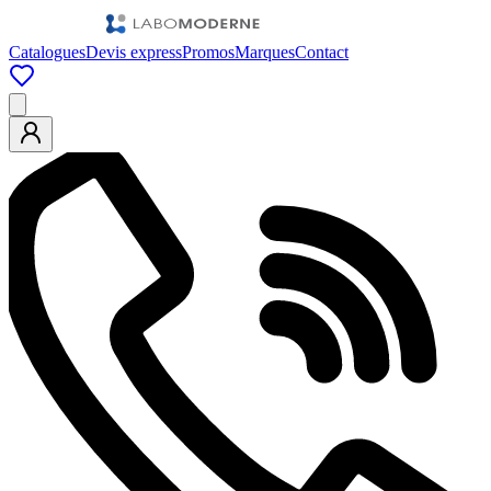
Catalogues
Devis express
Promos
Marques
Contact