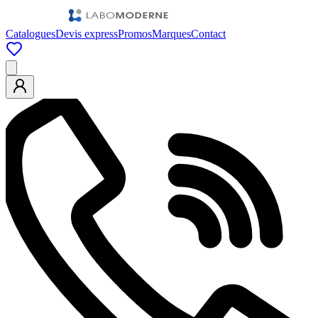
Catalogues
Devis express
Promos
Marques
Contact