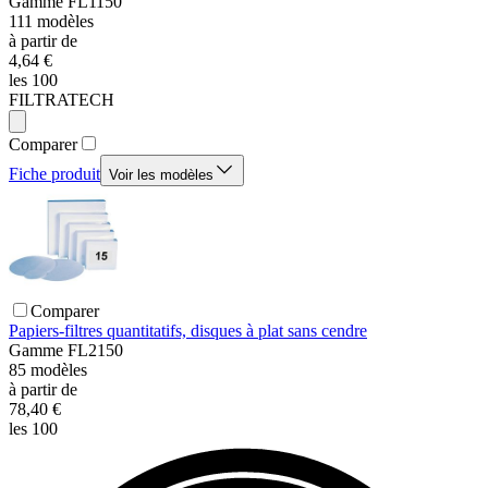
Gamme
FL1150
111
modèles
à partir de
4,64 €
les 100
FILTRATECH
Comparer
Fiche produit
Voir les modèles
Comparer
Papiers-filtres quantitatifs, disques à plat sans cendre
Gamme
FL2150
85
modèles
à partir de
78,40 €
les 100