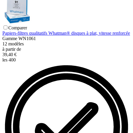
Comparer
Papiers-filtres qualitatifs Whatman® disques à plat, vitesse renforcée
Gamme
WN1061
12
modèles
à partir de
39,40 €
les 400