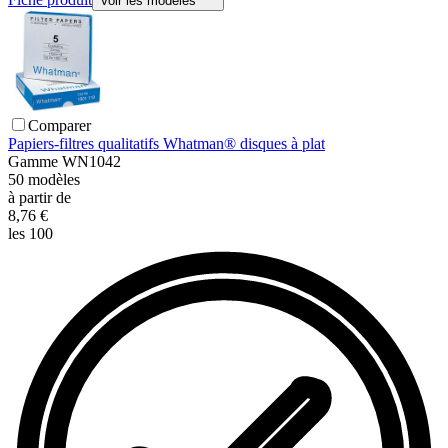
Voir les modèles
Comparer
Papiers-filtres qualitatifs Whatman® disques à plat
Gamme
WN1042
50
modèles
à partir de
8,76 €
les 100