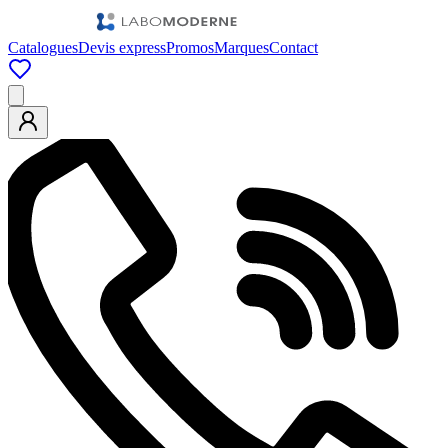
Catalogues
Devis express
Promos
Marques
Contact