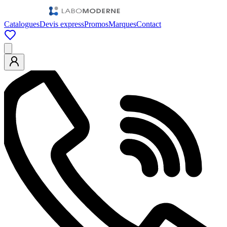
Catalogues
Devis express
Promos
Marques
Contact