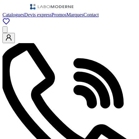
Catalogues
Devis express
Promos
Marques
Contact