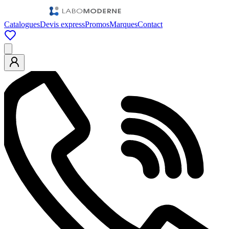
Catalogues
Devis express
Promos
Marques
Contact