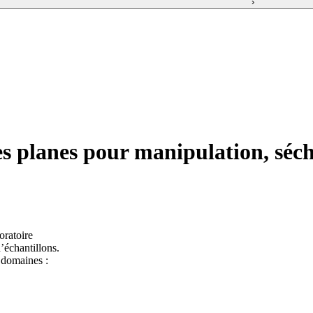
›
es planes pour manipulation, séc
oratoire
’échantillons.
 domaines :