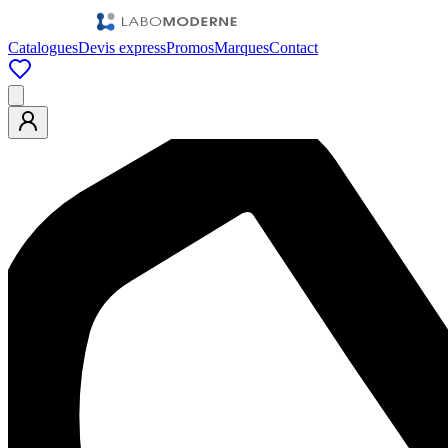
Catalogues
Devis express
Promos
Marques
Contact