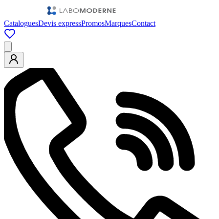
Catalogues
Devis express
Promos
Marques
Contact