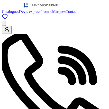
Catalogues
Devis express
Promos
Marques
Contact