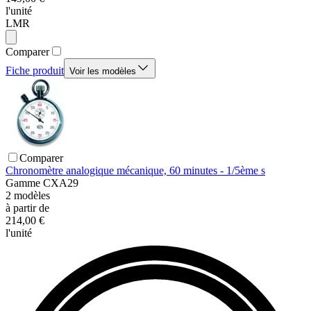
l'unité
LMR
Comparer
Fiche produit
Voir les modèles
Comparer
Chronomètre analogique mécanique, 60 minutes - 1/5ème s
Gamme
CXA29
2
modèles
à partir de
214,00 €
l'unité