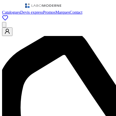
Catalogues
Devis express
Promos
Marques
Contact