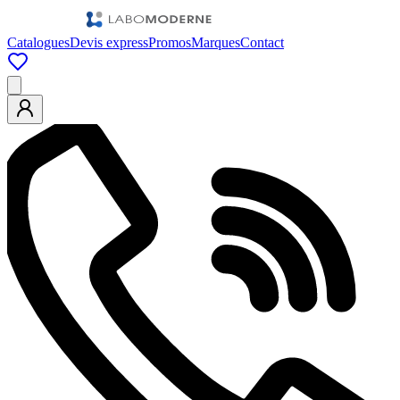
Catalogues
Devis express
Promos
Marques
Contact