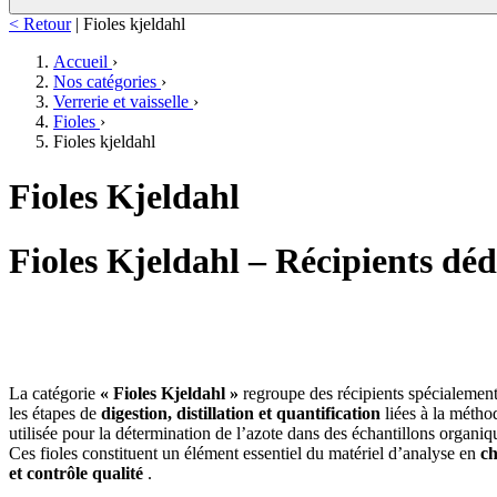
< Retour
|
Fioles kjeldahl
Accueil
›
Nos catégories
›
Verrerie et vaisselle
›
Fioles
›
Fioles kjeldahl
Fioles Kjeldahl
Fioles Kjeldahl – Récipients déd
La catégorie
« Fioles Kjeldahl »
regroupe des récipients spécialemen
les étapes de
digestion, distillation et quantification
liées à la métho
utilisée pour la détermination de l’azote dans des échantillons organiq
Ces fioles constituent un élément essentiel du matériel d’analyse en
ch
et contrôle qualité
.