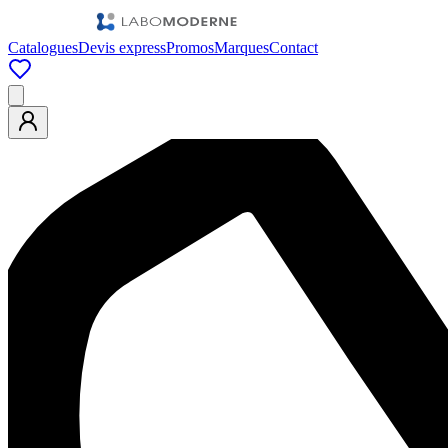
Catalogues
Devis express
Promos
Marques
Contact