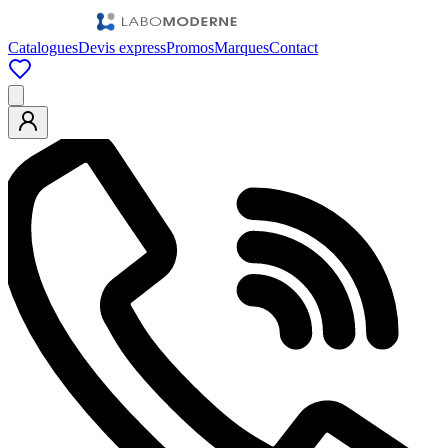
Catalogues
Devis express
Promos
Marques
Contact