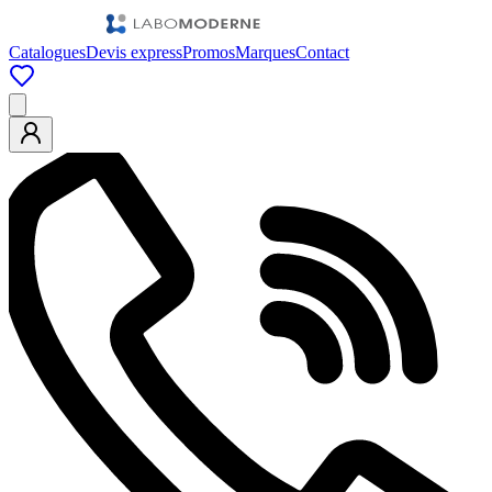
Catalogues
Devis express
Promos
Marques
Contact