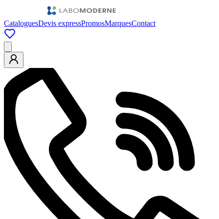
Catalogues
Devis express
Promos
Marques
Contact