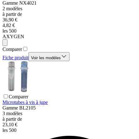
Gamme
NX4021
2
modèles
à partir de
36,90 €
4,82 €
les 500
AXYGEN
Comparer
Fiche produit
Voir les modèles
Comparer
Microtubes à vis à jupe
Gamme
BL2105
3
modèles
à partir de
23,10 €
les 500