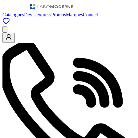
Catalogues
Devis express
Promos
Marques
Contact