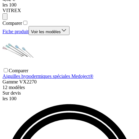
les 100
VITREX
Comparer
Fiche produit
Voir les modèles
Comparer
Aiguilles hypodermiques spéciales Medoject®
Gamme
VX2270
12
modèles
Sur devis
les 100