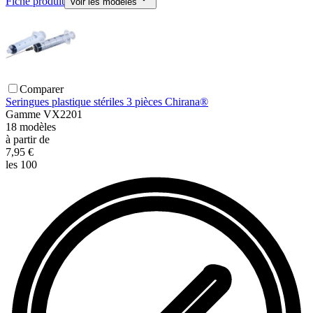
Fiche produit
Voir les modèles
Comparer
Seringues plastique stériles 3 pièces Chirana®
Gamme
VX2201
18
modèles
à partir de
7,95 €
les 100