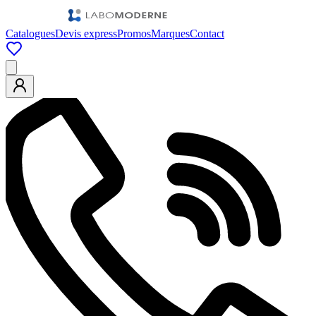
Catalogues
Devis express
Promos
Marques
Contact