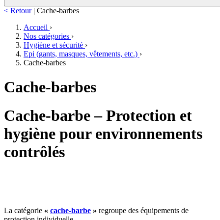
< Retour
|
Cache-barbes
Accueil
›
Nos catégories
›
Hygiène et sécurité
›
Epi (gants, masques, vêtements, etc.)
›
Cache-barbes
Cache-barbes
Cache-barbe – Protection et
hygiène pour environnements
contrôlés
La catégorie
«
cache-barbe
»
regroupe des équipements de
protection individuelle