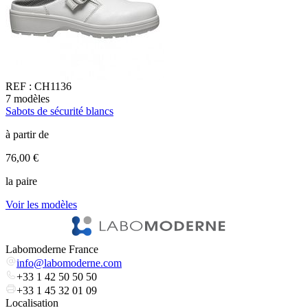
REF :
CH1136
7
modèles
1
Sabots de sécurité blancs
C
à partir de
à
76,00 €
1
la paire
l
Voir les modèles
V
Labomoderne France
info@labomoderne.com
+33 1 42 50 50 50
+33 1 45 32 01 09
Localisation