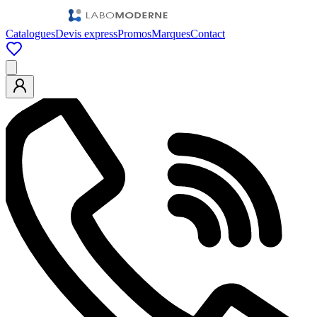
Catalogues
Devis express
Promos
Marques
Contact