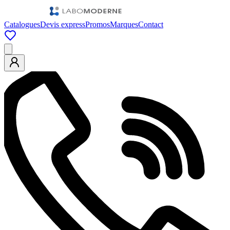
Catalogues
Devis express
Promos
Marques
Contact