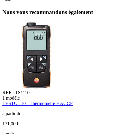
Nous vous recommandons également
REF :
TS1110
1
modèle
1
TESTO 110 - Thermomètre HACCP
T
à partir de
à
171,00 €
1
l'unité
l