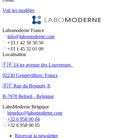
Voir les modèles
V
Labomoderne France
info@labomoderne.com
+33 1 42 50 50 50
+33 1 45 32 01 09
Localisation
🇫🇷 ​14 ter avenue des Louvresses,
92230 Gennevilliers- France
🇧🇪 Rue du Bosquet, 8,
B-7970 Beloeil - Belgique
LaboModerne Belgique
benelux@labomoderne.com
+32 6 958 00 04
+32 6 958 00 05
Recevoir la newsletter