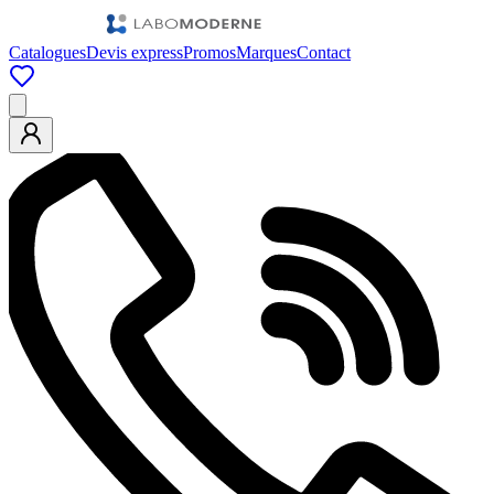
Catalogues
Devis express
Promos
Marques
Contact