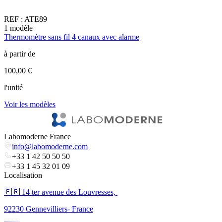
REF :
ATE89
1
modèle
1
Thermomètre sans fil 4 canaux avec alarme
T
à partir de
à
100,00 €
2
l'unité
l
Voir les modèles
V
Labomoderne France
info@labomoderne.com
+33 1 42 50 50 50
+33 1 45 32 01 09
Localisation
🇫🇷 ​14 ter avenue des Louvresses,
92230 Gennevilliers- France