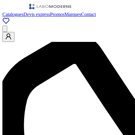
Catalogues
Devis express
Promos
Marques
Contact