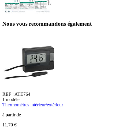
Nous vous recommandons également
REF :
ATE764
1
modèle
Thermomètres intérieur/extérieur
2
T
à partir de
à
11,70 €