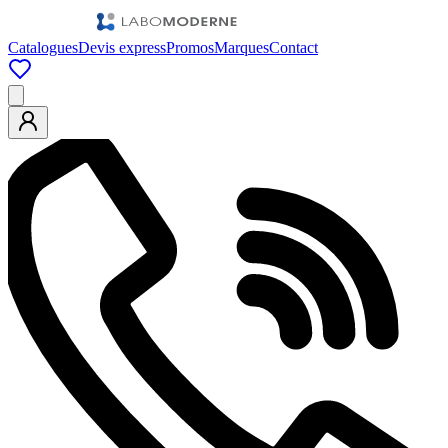
Catalogues
Devis express
Promos
Marques
Contact