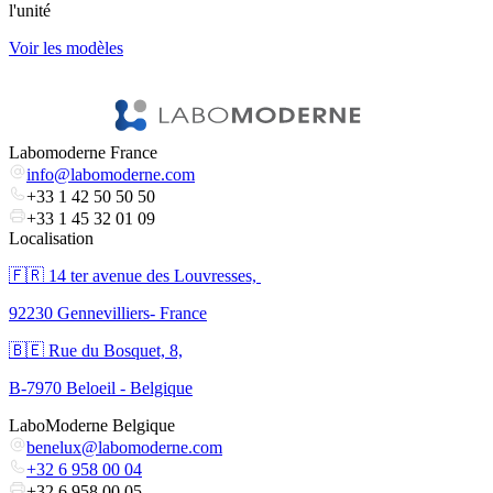
1
l'unité
l
Voir les modèles
V
Labomoderne France
info@labomoderne.com
+33 1 42 50 50 50
+33 1 45 32 01 09
Localisation
🇫🇷 ​14 ter avenue des Louvresses,
92230 Gennevilliers- France
🇧🇪 Rue du Bosquet, 8,
B-7970 Beloeil - Belgique
LaboModerne Belgique
benelux@labomoderne.com
+32 6 958 00 04
+32 6 958 00 05