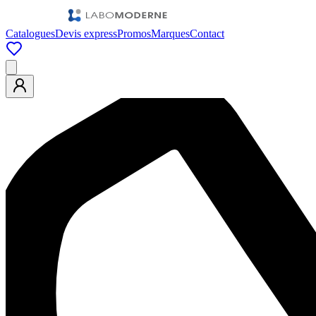
Catalogues
Devis express
Promos
Marques
Contact