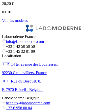
26,20 €
V
les 10
Voir les modèles
Labomoderne France
info@labomoderne.com
+33 1 42 50 50 50
+33 1 45 32 01 09
Localisation
🇫🇷 ​14 ter avenue des Louvresses,
92230 Gennevilliers- France
🇧🇪 Rue du Bosquet, 8,
B-7970 Beloeil - Belgique
LaboModerne Belgique
benelux@labomoderne.com
+32 6 958 00 04