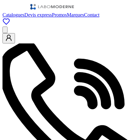
Catalogues
Devis express
Promos
Marques
Contact