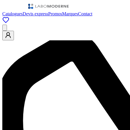
Catalogues
Devis express
Promos
Marques
Contact