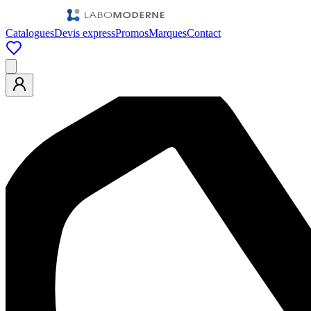
Catalogues
Devis express
Promos
Marques
Contact