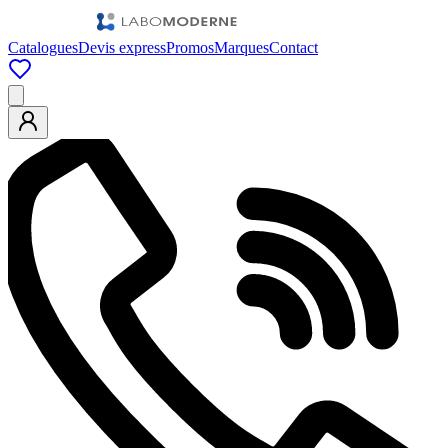
Catalogues
Devis express
Promos
Marques
Contact