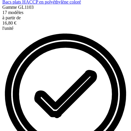
Bacs plats HACCP en polyéthylène coloré
Gamme
GL1103
17
modèles
à partir de
16,80 €
l'unité