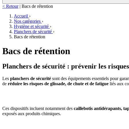
< Retour
|
Bacs de rétention
Accueil
›
Nos catégories
›
Hygiène et sécurité
›
Planchers de sécurité
›
Bacs de rétention
Bacs de rétention
Planchers de sécurité : prévenir les risques 
Les
planchers de sécurité
sont des équipements essentiels pour garan
de
réduire les risques de glissade, de chute et de fatigue
liés aux co
Ces dispositifs incluent notamment des
caillebotis antidérapants, t
exposés aux produits chimiques.