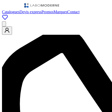
Catalogues
Devis express
Promos
Marques
Contact