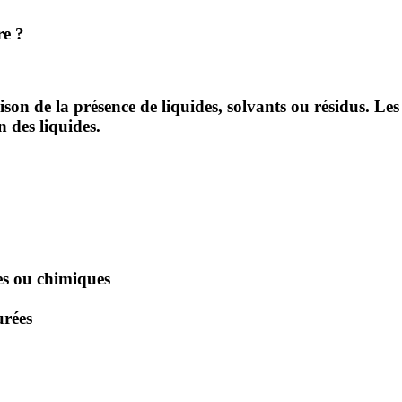
re ?
aison de la présence de liquides, solvants ou résidus. Le
 des liquides.
es ou chimiques
urées