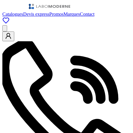
Catalogues
Devis express
Promos
Marques
Contact