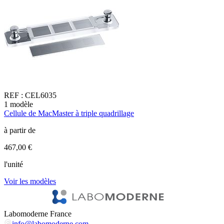
REF :
CEL6035
1
modèle
3
Cellule de MacMaster à triple quadrillage
C
à partir de
à
467,00 €
6
l'unité
V
Voir les modèles
Labomoderne France
info@labomoderne.com