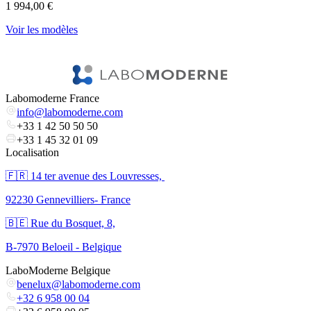
1 994,00 €
2
Voir les modèles
l
V
Labomoderne France
info@labomoderne.com
+33 1 42 50 50 50
+33 1 45 32 01 09
Localisation
🇫🇷 ​14 ter avenue des Louvresses,
92230 Gennevilliers- France
🇧🇪 Rue du Bosquet, 8,
B-7970 Beloeil - Belgique
LaboModerne Belgique
benelux@labomoderne.com
+32 6 958 00 04