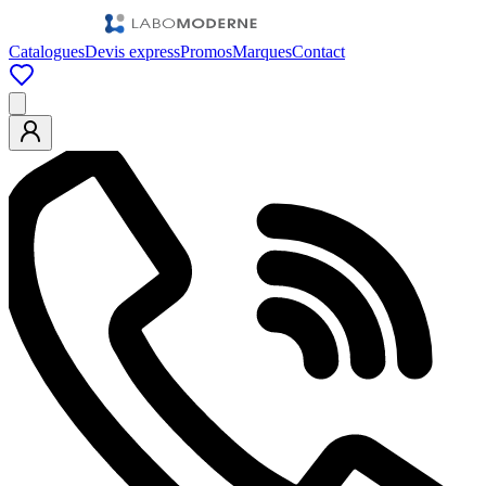
Catalogues
Devis express
Promos
Marques
Contact