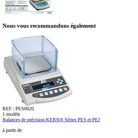
Nous vous recommandons également
REF :
PES0620
1
modèle
1
Balances de précision KERN® Séries PES et PEJ
B
à partir de
à