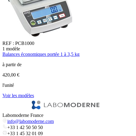
REF :
PCB1000
1
modèle
8
Balances économiques portée 1 à 3,5 kg
B
à partir de
à
420,00 €
2
l'unité
V
Voir les modèles
Labomoderne France
info@labomoderne.com
+33 1 42 50 50 50
+33 1 45 32 01 09