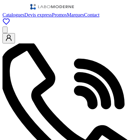
Catalogues
Devis express
Promos
Marques
Contact