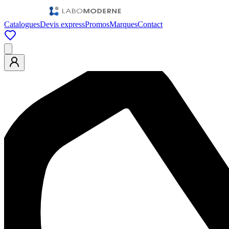
Catalogues
Devis express
Promos
Marques
Contact