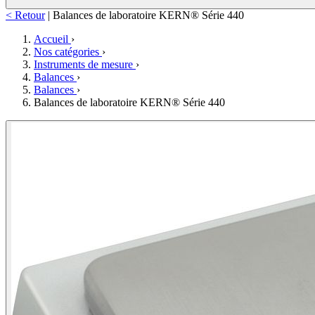
< Retour
|
Balances de laboratoire KERN® Série 440
Accueil
›
Nos catégories
›
Instruments de mesure
›
Balances
›
Balances
›
Balances de laboratoire KERN® Série 440