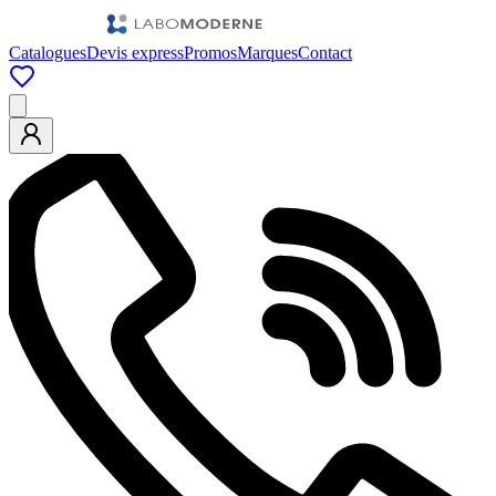
Catalogues
Devis express
Promos
Marques
Contact