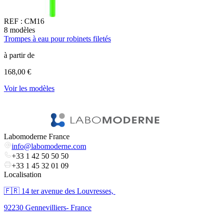
REF :
CM16
8
modèles
1
Trompes à eau pour robinets filetés
T
à partir de
à
168,00 €
6
Voir les modèles
l
V
Labomoderne France
info@labomoderne.com
+33 1 42 50 50 50
+33 1 45 32 01 09
Localisation
🇫🇷 ​14 ter avenue des Louvresses,
92230 Gennevilliers- France