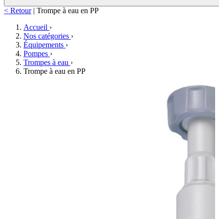
< Retour
|
Trompe à eau en PP
Accueil
›
Nos catégories
›
Équipements
›
Pompes
›
Trompes à eau
›
Trompe à eau en PP